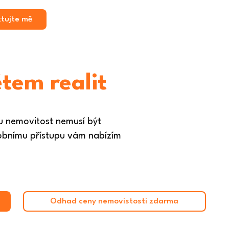
tujte mě
tem realit
u nemovitost nemusí být
osobnímu přístupu vám nabízím
Odhad ceny nemovistosti zdarma