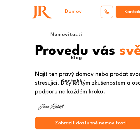
Domov
Kontak
Nemovitosti
Provedu vás
svě
Blog
Najít ten pravý domov nebo prodat svo
Kontakt
stresující. Díky letitým zkušenostem a 
podporu na každém kroku.
Zobrazit dostupné nemovitosti